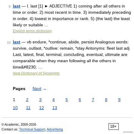
last
— Ⅰ. last [1] ► ADJECTIVE 1) coming after all others in
9
time or order. 2) most recent in time. 3) immediately preceding
in order. 4) lowest in importance or rank. 5) (the last) the least
likely or suitable …
English terms dictionary
last
— vb endure, *continue, abide, persist Analogous words:
10
survive, outlast, *outlive: remain, *stay Antonyms: fleet last adj
Last, latest, final, terminal, concluding, eventual, ultimate are
comparable when they mean following all the others in
time&#8230; …
New Dictionary of Synonyms
Pages
Next
→
1
2
3
4
5
6
7
8
9
10
11
12
13
© Academic, 2000-2026
18+
Contact us:
Technical Support
,
Advertising