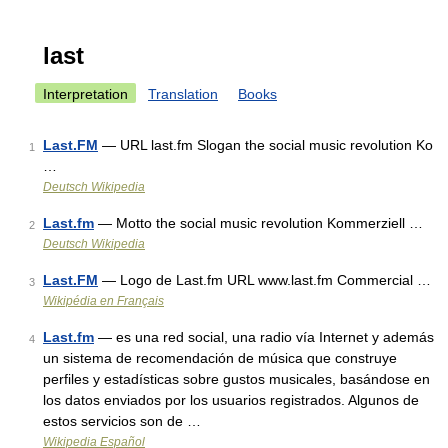
last
Interpretation
Translation
Books
Last.FM
— URL last.fm Slogan the social music revolution Ko
1
…
Deutsch Wikipedia
Last.fm
— Motto the social music revolution Kommerziell …
2
Deutsch Wikipedia
Last.FM
— Logo de Last.fm URL www.last.fm Commercial …
3
Wikipédia en Français
Last.fm
— es una red social, una radio vía Internet y además
4
un sistema de recomendación de música que construye
perfiles y estadísticas sobre gustos musicales, basándose en
los datos enviados por los usuarios registrados. Algunos de
estos servicios son de …
Wikipedia Español