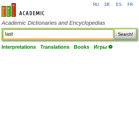
RU
DE
ES
FR
en-academic.com
Academic Dictionaries and Encyclopedias
Search!
Interpretations
Translations
Books
Игры ⚽