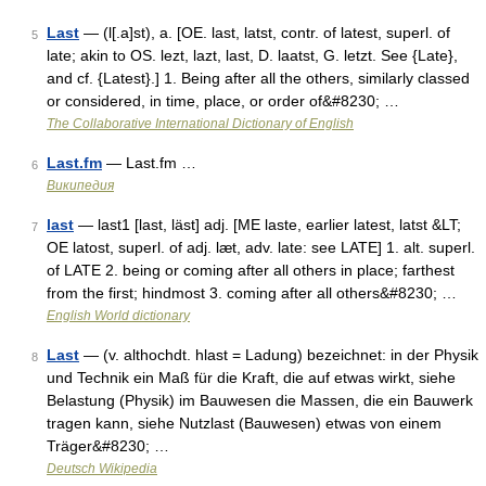
Last
— (l[.a]st), a. [OE. last, latst, contr. of latest, superl. of
5
late; akin to OS. lezt, lazt, last, D. laatst, G. letzt. See {Late},
and cf. {Latest}.] 1. Being after all the others, similarly classed
or considered, in time, place, or order of&#8230; …
The Collaborative International Dictionary of English
Last.fm
— Last.fm …
6
Википедия
last
— last1 [last, läst] adj. [ME laste, earlier latest, latst &LT;
7
OE latost, superl. of adj. læt, adv. late: see LATE] 1. alt. superl.
of LATE 2. being or coming after all others in place; farthest
from the first; hindmost 3. coming after all others&#8230; …
English World dictionary
Last
— (v. althochdt. hlast = Ladung) bezeichnet: in der Physik
8
und Technik ein Maß für die Kraft, die auf etwas wirkt, siehe
Belastung (Physik) im Bauwesen die Massen, die ein Bauwerk
tragen kann, siehe Nutzlast (Bauwesen) etwas von einem
Träger&#8230; …
Deutsch Wikipedia